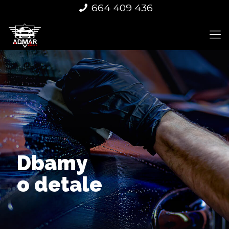
664 409 436
Dbamy
o detale